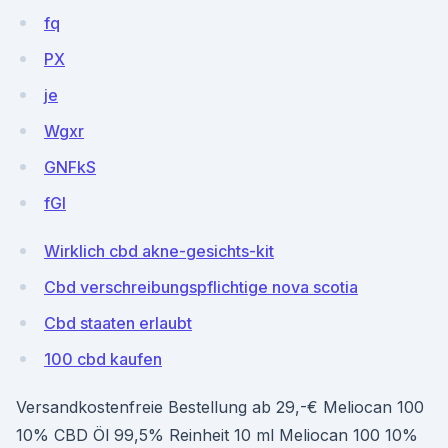
fq
PX
je
Wgxr
GNFkS
fGl
Wirklich cbd akne-gesichts-kit
Cbd verschreibungspflichtige nova scotia
Cbd staaten erlaubt
100 cbd kaufen
Versandkostenfreie Bestellung ab 29,-€ Meliocan 100
10% CBD Öl 99,5% Reinheit 10 ml Meliocan 100 10%