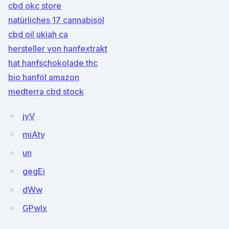
cbd okc store
natürliches 17 cannabisöl
cbd oil ukiah ca
hersteller von hanfextrakt
hat hanfschokolade thc
bio hanföl amazon
medterra cbd stock
jyV
miAty
un
gegEi
dWw
GPwlx