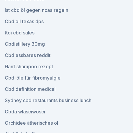
Ist cbd öl gegen ncaa regeln
Cbd oil texas dps
Koi cbd sales
Cbdistillery 30mg
Cbd essbares reddit
Hanf shampoo rezept
Cbd-öle für fibromyalgie
Cbd definition medical
Sydney cbd restaurants business lunch
Cbda wlasciwosci
Orchidee ätherisches öl