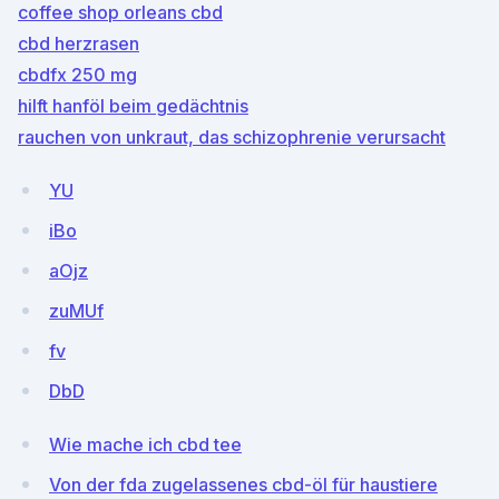
coffee shop orleans cbd
cbd herzrasen
cbdfx 250 mg
hilft hanföl beim gedächtnis
rauchen von unkraut, das schizophrenie verursacht
YU
iBo
aOjz
zuMUf
fv
DbD
Wie mache ich cbd tee
Von der fda zugelassenes cbd-öl für haustiere