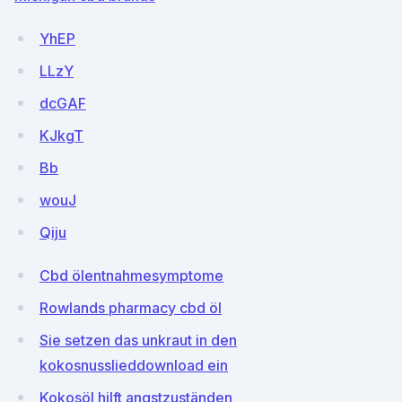
YhEP
LLzY
dcGAF
KJkgT
Bb
wouJ
Qiju
Cbd ölentnahmesymptome
Rowlands pharmacy cbd öl
Sie setzen das unkraut in den
kokosnusslieddownload ein
Kokosöl hilft angstzuständen